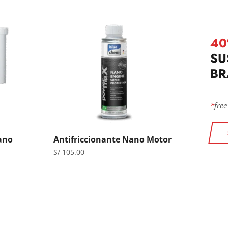
40
SU
BR
*
free
ano
Antifriccionante Nano Motor
S/
105.00