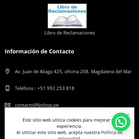
Libro de Reclamaciones
Información de Contacto
Av. Juan de Aliaga 425, oficina 208. Magdalena del Mar
Teléfono : +51 992 253 818
contacto@fpshop.pe
Este sitio web utiliza cookies para mejorar su
Lun-Vier: 9:00am - 12:00pm y de 2:00pm - 5:30pm
experiencia.
Al utilizar este sitio web, acepta nuestra
Política de
privacidad
.