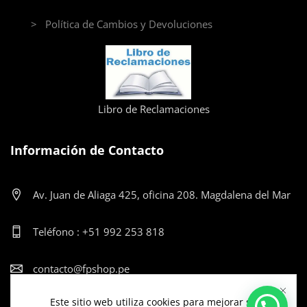
> Política de Cambios y Devoluciones
Libro de Reclamaciones
Información de Contacto
Av. Juan de Aliaga 425, oficina 208. Magdalena del Mar
Teléfono : +51 992 253 818
contacto@fpshop.pe
Este sitio web utiliza cookies para mejorar su
Lun-Vier: 9:00am - 12:00pm y de 2:00pm - 5:30pm