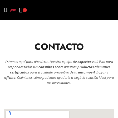
0
CONTACTO
Estamos aquí para atenderte. Nuestro equipo de
expertos
está listo para
responder todas tus
consultas
sobre nuestros
productos alemanes
certificados
para el cuidado preventivo de tu
automóvil
,
hogar
y
oficina
. Cuéntanos cómo podemos ayudarte a elegir la solución ideal para
tus necesidades.