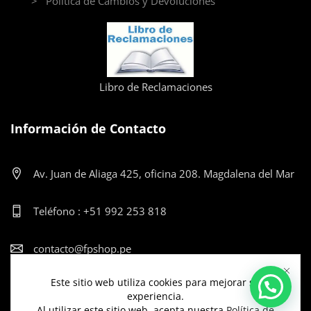
> Política de Cambios y Devoluciones
Libro de Reclamaciones
Información de Contacto
Av. Juan de Aliaga 425, oficina 208. Magdalena del Mar
Teléfono : +51 992 253 818
contacto@fpshop.pe
Este sitio web utiliza cookies para mejorar su
Lun-Vier: 9:00am - 12:00pm y de 2:00pm - 5:30pm
experiencia.
Al utilizar este sitio web, acepta nuestra
Política de