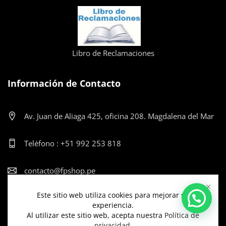
Libro de Reclamaciones
Información de Contacto
Av. Juan de Aliaga 425, oficina 208. Magdalena del Mar
Teléfono : +51 992 253 818
contacto@fpshop.pe
Este sitio web utiliza cookies para mejorar su
Lun-Vier: 9:00am - 12:00pm y de 2:00pm - 5:30pm
experiencia.
Al utilizar este sitio web, acepta nuestra
Política de
privacidad
.